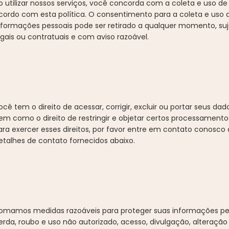
o utilizar nossos serviços, você concorda com a coleta e uso d
cordo com esta política. O consentimento para a coleta e uso 
nformações pessoais pode ser retirado a qualquer momento, suje
egais ou contratuais e com aviso razoável.
ocê tem o direito de acessar, corrigir, excluir ou portar seus dad
em como o direito de restringir e objetar certos processamento
ara exercer esses direitos, por favor entre em contato conosco 
etalhes de contato fornecidos abaixo.
omamos medidas razoáveis para proteger suas informações pe
erda, roubo e uso não autorizado, acesso, divulgação, alteração