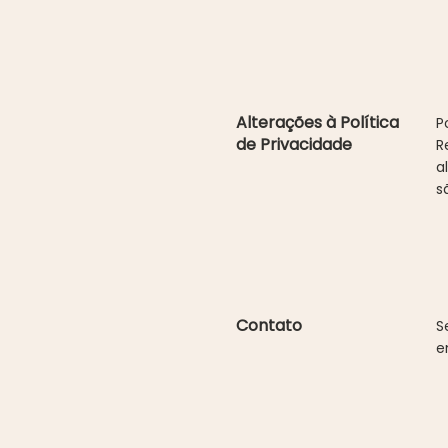
Alterações à Política
P
de Privacidade
R
a
s
Contato
S
e