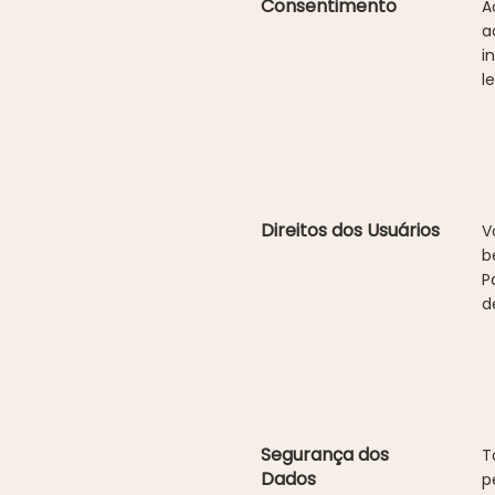
Consentimento
A
a
i
l
Direitos dos Usuários
V
b
P
d
Segurança dos
T
Dados
p