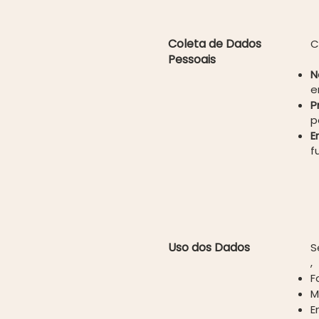
Coleta de Dados
C
Pessoais
N
e
P
p
E
f
Uso dos Dados
S
,
F
M
E