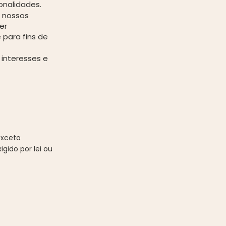
onalidades.
 nossos
er
 para fins de
interesses e
exceto
gido por lei ou