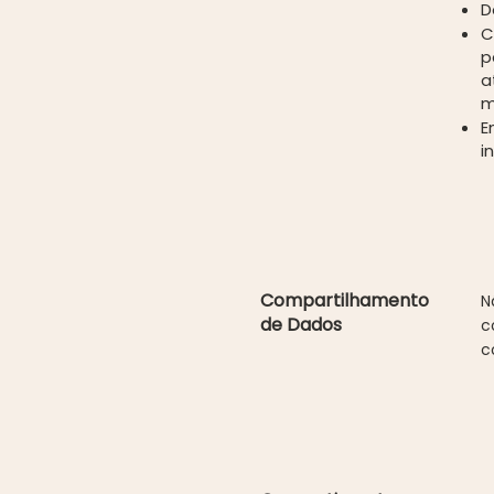
D
C
p
a
m
E
i
Compartilhamento
N
de Dados
c
c